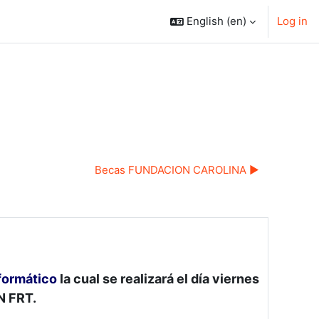
English ‎(en)‎
Log in
Becas FUNDACION CAROLINA ▶︎
nformático
la cual se realizará el día viernes
N FRT.