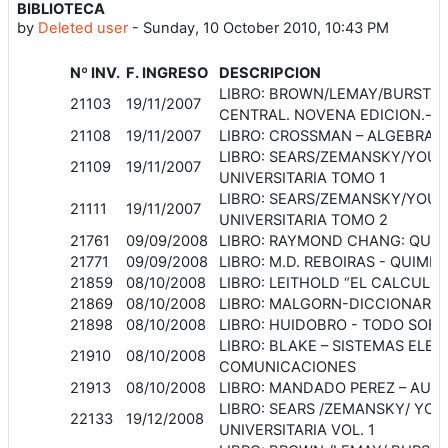
BIBLIOTECA
by
Deleted user
-
Sunday, 10 October 2010, 10:43 PM
Nº INV.
F. INGRESO
DESCRIPCION
LIBRO: BROWN/LEMAY/BURSTEN 
21103
19/11/2007
CENTRAL. NOVENA EDICION.-
21108
19/11/2007
LIBRO: CROSSMAN – ALGEBRA LI
LIBRO: SEARS/ZEMANSKY/YOUN
21109
19/11/2007
UNIVERSITARIA TOMO 1
LIBRO: SEARS/ZEMANSKY/YOUN
21111
19/11/2007
UNIVERSITARIA TOMO 2
21761
09/09/2008
LIBRO: RAYMOND CHANG: QUIM
21771
09/09/2008
LIBRO: M.D. REBOIRAS - QUIMI
21859
08/10/2008
LIBRO: LEITHOLD “EL CALCULO”
21869
08/10/2008
LIBRO: MALGORN-DICCIONARIO
21898
08/10/2008
LIBRO: HUIDOBRO - TODO SOB
LIBRO: BLAKE – SISTEMAS ELE
21910
08/10/2008
COMUNICACIONES
21913
08/10/2008
LIBRO: MANDADO PEREZ – AU
LIBRO: SEARS /ZEMANSKY/ YOU
22133
19/12/2008
UNIVERSITARIA VOL. 1