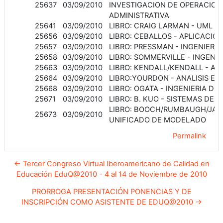
25637
03/09/2010
INVESTIGACION DE OPERACIONE
ADMINISTRATIVA
25641
03/09/2010
LIBRO: CRAIG LARMAN - UML Y
25656
03/09/2010
LIBRO: CEBALLOS - APLICACIO
25657
03/09/2010
LIBRO: PRESSMAN - INGENIERI
25658
03/09/2010
LIBRO: SOMMERVILLE - INGENI
25663
03/09/2010
LIBRO: KENDALL/KENDALL - AN
25664
03/09/2010
LIBRO:YOURDON - ANALISIS 
25668
03/09/2010
LIBRO: OGATA - INGENIERIA D
25671
03/09/2010
LIBRO: B. KUO - SISTEMAS DE 
LIBRO: BOOCH/RUMBAUGH/JAC
25673
03/09/2010
UNIFICADO DE MODELADO
Permalink
← Tercer Congreso Virtual Iberoamericano de Calidad en
Educación EduQ@2010 - 4 al 14 de Noviembre de 2010
PRORROGA PRESENTACIÓN PONENCIAS Y DE
INSCRIPCIÓN COMO ASISTENTE DE EDUQ@2010 →