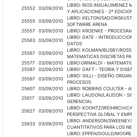
LIBRO: RIOS INSUA/JIMENEZ M
25552
03/09/2010
Y APLICACIONES - 2º EDICION
LIBRO: KELTON/SADOWSKI/STU
25555
03/09/2010
SOFTWARE ARENA
25557
03/09/2010
LIBRO: KROENKE - PROCESAMI
LIBRO: DATE - INTRODUCCION 
25563
03/09/2010
DATOS
LIBRO: KOLMAN/BUSBY/ROSS -
25567
03/09/2010
MATEMATICAS DISCRETAS PAR
25577
03/09/2010
LIBRO:GRIMALDI - MATEMATICA
25587
03/09/2010
LIBRO: DAFT - TEORIA Y DISE
LIBRO: GILLI - DISEÑO ORGANI
25597
03/09/2010
PROCESOS
25607
03/09/2010
LIBRO: ROBBINS COULTER - AD
LIBRO: LAUDON/LAUDON - SIS
25617
03/09/2010
GERENCIAL
LIBRO: KOONTZ/WEIHRICH/CAN
25627
03/09/2010
PERSPECTIVA GLOBAL Y EMPRE
LIBRO: ANDERSON/SWEENEY/W
25633
03/09/2010
CUANTITATIVOS PARA LOS NEG
LIBRO: EPPEN/GOULD/MOORE/