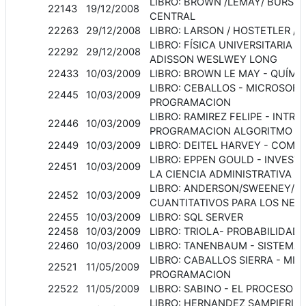
LIBRO: BROWN /LEMAY/ BURSTE
22143
19/12/2008
CENTRAL
22263
29/12/2008
LIBRO: LARSON / HOSTETLER / 
LIBRO: FÍSICA UNIVERSITARIA 
22292
29/12/2008
ADISSON WESLWEY LONG
22433
10/03/2009
LIBRO: BROWN LE MAY - QUÍMI
LIBRO: CEBALLOS - MICROSOFT
22445
10/03/2009
PROGRAMACION
LIBRO: RAMIREZ FELIPE - INTR
22446
10/03/2009
PROGRAMACION ALGORITMO
22449
10/03/2009
LIBRO: DEITEL HARVEY - COM
LIBRO: EPPEN GOULD - INVEST
22451
10/03/2009
LA CIENCIA ADMINISTRATIVA
LIBRO: ANDERSON/SWEENEY/WI
22452
10/03/2009
CUANTITATIVOS PARA LOS NEG
22455
10/03/2009
LIBRO: SQL SERVER
22458
10/03/2009
LIBRO: TRIOLA- PROBABILIDAD 
22460
10/03/2009
LIBRO: TANENBAUM - SISTEMA
LIBRO: CABALLOS SIERRA - MI
22521
11/05/2009
PROGRAMACION
22522
11/05/2009
LIBRO: SABINO - EL PROCESO 
LIBRO: HERNANDEZ SAMPIERI -