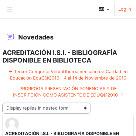
Skip to main content
Log in
Side panel
Novedades
ACREDITACIÓN I.S.I. - BIBLIOGRAFÍA
DISPONIBLE EN BIBLIOTECA
← Tercer Congreso Virtual Iberoamericano de Calidad en
Educación EduQ@2010 - 4 al 14 de Noviembre de 2010
PRORROGA PRESENTACIÓN PONENCIAS Y DE
INSCRIPCIÓN COMO ASISTENTE DE EDUQ@2010 →
Display mode
ACREDITACIÓN I.S.I. - BIBLIOGRAFÍA DISPONIBLE EN
Number of replies: 0