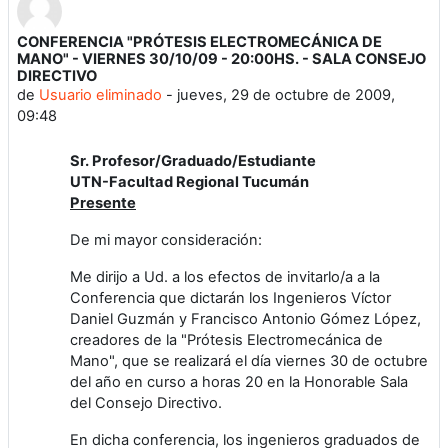
CONFERENCIA "PRÓTESIS ELECTROMECÁNICA DE
Número de respuestas: 0
MANO" - VIERNES 30/10/09 - 20:00HS. - SALA CONSEJO
DIRECTIVO
de
Usuario eliminado
-
jueves, 29 de octubre de 2009,
09:48
Sr. Profesor/Graduado/Estudiante
UTN-Facultad Regional Tucumán
Presente
De mi mayor consideración:
Me dirijo a Ud. a los efectos de invitarlo/a a la
Conferencia que dictarán los Ingenieros Víctor
Daniel Guzmán y Francisco Antonio Gómez López,
creadores de la "Prótesis Electromecánica de
Mano", que se realizará el día viernes 30 de octubre
del año en curso a horas 20 en la Honorable Sala
del Consejo Directivo.
En dicha conferencia, los ingenieros graduados de