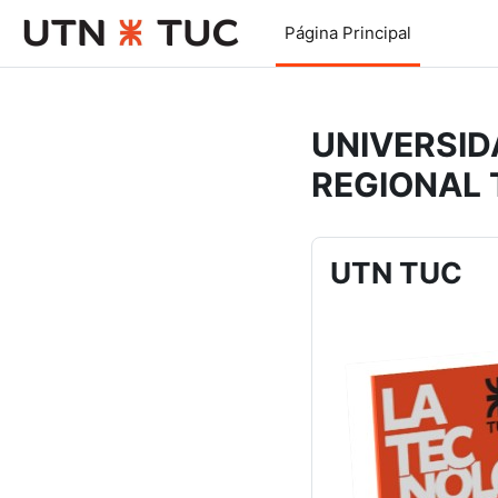
Salta al contenido principal
Página Principal
UNIVERSID
REGIONAL
UTN TUC