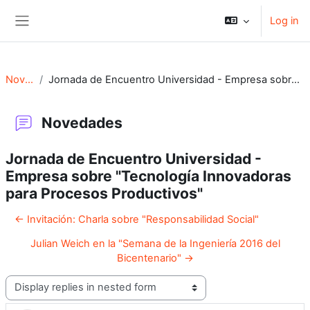
Skip to main content
Log in
Side panel
Novedades
Jornada de Encuentro Universidad - Empresa sobre "Tecnología Innovadoras para Procesos Productivos"
Novedades
Jornada de Encuentro Universidad -
Empresa sobre "Tecnología Innovadoras
para Procesos Productivos"
← Invitación: Charla sobre "Responsabilidad Social"
Julian Weich en la "Semana de la Ingeniería 2016 del
Bicentenario" →
Display mode