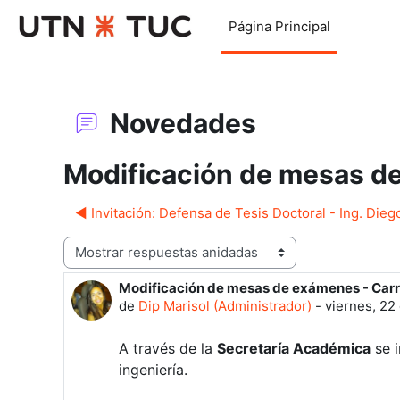
Salta al contenido principal
Página Principal
Novedades
Modificación de mesas de
◀︎ Invitación: Defensa de Tesis Doctoral - Ing. Die
Mostrar modo
Modificación de mesas de exámenes - Carre
Número de respuestas: 0
de
Dip Marisol (Administrador)
-
viernes, 22
A través de la
Secretaría Académica
se i
ingeniería.