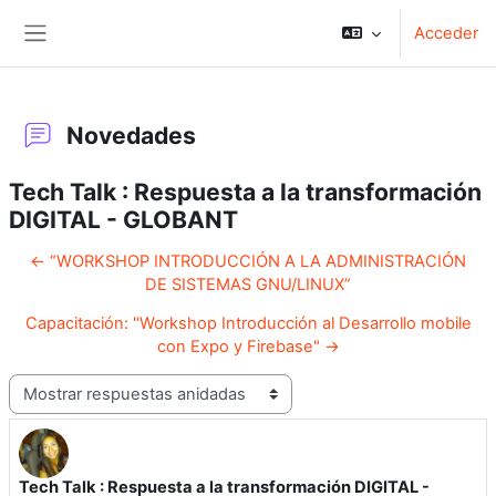
Salta al contenido principal
Acceder
Panel lateral
Novedades
Tech Talk : Respuesta a la transformación
DIGITAL - GLOBANT
← “WORKSHOP INTRODUCCIÓN A LA ADMINISTRACIÓN
DE SISTEMAS GNU/LINUX”
Capacitación: "Workshop Introducción al Desarrollo mobile
con Expo y Firebase" →
Mostrar modo
Tech Talk : Respuesta a la transformación DIGITAL -
Número de respuestas: 0