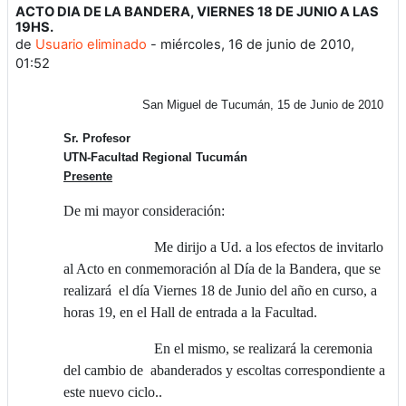
ACTO DIA DE LA BANDERA, VIERNES 18 DE JUNIO A LAS
Número de respuestas: 0
19HS.
de
Usuario eliminado
-
miércoles, 16 de junio de 2010,
01:52
San Miguel de Tucumán, 15 de Junio de 2010
Sr. Profesor
UTN-Facultad Regional Tucumán
Presente
De mi mayor consideración:
Me dirijo a Ud. a los efectos de invitarlo
al Acto en conmemoración al Día de la Bandera, que se
realizará el día Viernes 18 de Junio del año en curso, a
horas 19, en el Hall de entrada a la Facultad.
En el mismo, se realizará la ceremonia
del cambio de abanderados y escoltas correspondiente a
este nuevo ciclo..