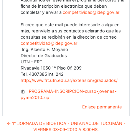
Adjuntamos en este mail el programa del curso y la
ficha de inscripción electrónica que deben
completar y enviar a
competitividad@idep.gov.ar
Si cree que este mail puede interesarle a alguien
más, reenvíelo a sus contactos aclarando que las
consultas se recibirán en la dirección de correo
competitividad@idep.gov.ar
Ing. Alberto F. Moyano
Director de Graduados
UTN - FRT
Rivadavia 1050 1º Piso Of. 209
Tel. 4307385 int. 242
http://www.frt.utn.edu.ar/extension/graduados/
PROGRAMA-INSCRIPCION-curso-jovenes-
pyme2010.zip
Enlace permanente
← 1° JORNADA DE BIOÉTICA - UNIV.NAC.DE TUCUMÁN -
VIERNES 03-09-2010 A 8:00HS.