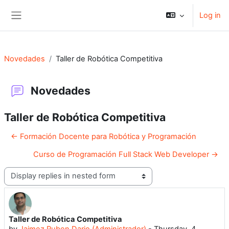
Skip to main content
Log in
Side panel
Novedades
Taller de Robótica Competitiva
Novedades
Taller de Robótica Competitiva
← Formación Docente para Robótica y Programación
Curso de Programación Full Stack Web Developer →
Display mode
Taller de Robótica Competitiva
Number of replies: 0
by
Jaimez Ruben Dario (Administrador)
-
Thursday, 4