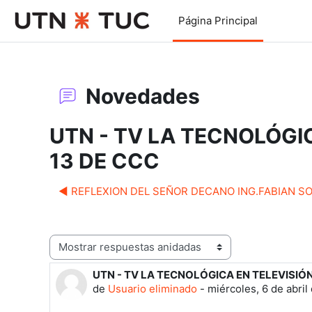
Salta al contenido principal
Página Principal
Novedades
UTN - TV LA TECNOLÓGI
13 DE CCC
◀︎ REFLEXION DEL SEÑOR DECANO ING.FABIAN SO
Mostrar modo
UTN - TV LA TECNOLÓGICA EN TELEVISIÓN
Número de respuestas: 0
de
Usuario eliminado
-
miércoles, 6 de abril