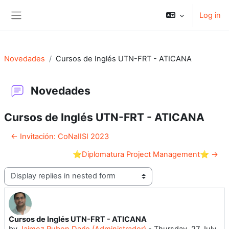
Skip to main content
Log in
Side panel
Novedades
Cursos de Inglés UTN-FRT - ATICANA
Novedades
Cursos de Inglés UTN-FRT - ATICANA
← Invitación: CoNaIISI 2023
⭐Diplomatura Project Management⭐ →
Display mode
Cursos de Inglés UTN-FRT - ATICANA
Number of replies: 0
by
Jaimez Ruben Dario (Administrador)
-
Thursday, 27 July