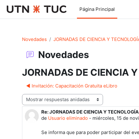
Salta al contenido principal
Página Principal
Novedades
JORNADAS DE CIENCIA Y TECNOLOGÍ
Novedades
JORNADAS DE CIENCIA Y
◀︎ Invitación: Capacitación Gratuita eLibro
Mostrar modo
Re: JORNADAS DE CIENCIA Y TECNOLOGÍA
Número de respuestas: 0
de
Usuario eliminado
-
miércoles, 15 de nov
Se informa que para poder participar del ev