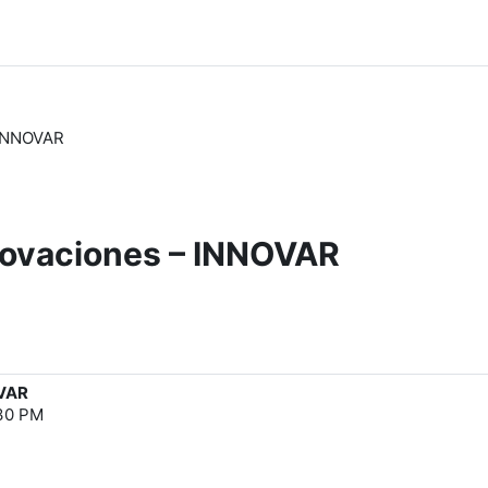
 INNOVAR
novaciones – INNOVAR
OVAR
:30 PM