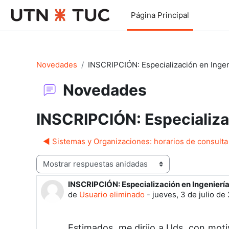
Salta al contenido principal
Página Principal
Novedades
INSCRIPCIÓN: Especialización en Ingen
Novedades
INSCRIPCIÓN: Especializac
◀︎ Sistemas y Organizaciones: horarios de consulta
Mostrar modo
INSCRIPCIÓN: Especialización en Ingeniería
Número de respuestas: 0
de
Usuario eliminado
-
jueves, 3 de julio de
Estimados, me dirijo a Uds. con moti