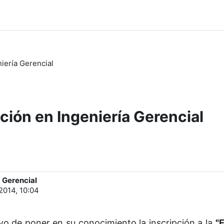
iería Gerencial
ión en Ingeniería Gerencial
 Gerencial
 2014, 10:04
vo de poner en su conocimiento la inscripción a la
"