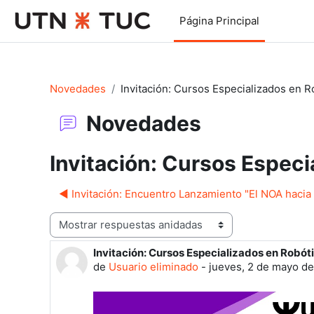
Salta al contenido principal
Página Principal
Novedades
Invitación: Cursos Especializados en R
Novedades
Invitación: Cursos Especi
◀︎ Invitación: Encuentro Lanzamiento "El NOA hacia
Mostrar modo
Invitación: Cursos Especializados en Robót
Número de respuestas: 0
de
Usuario eliminado
-
jueves, 2 de mayo de