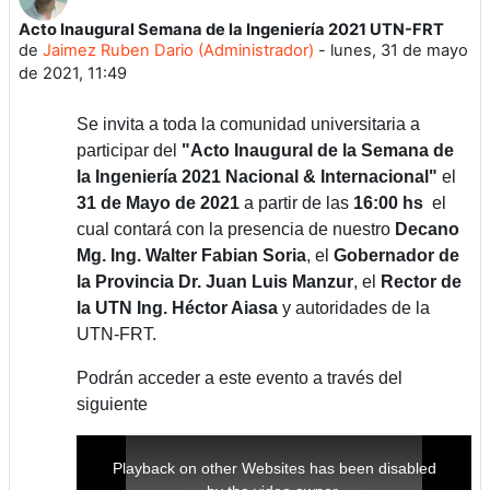
Acto Inaugural Semana de la Ingeniería 2021 UTN-FRT
Número de respuestas: 0
de
Jaimez Ruben Dario (Administrador)
-
lunes, 31 de mayo
de 2021, 11:49
Se invita a toda la comunidad universitaria a
participar del
"Acto Inaugural de la Semana de
la Ingeniería 2021 Nacional & Internacional"
el
31 de Mayo de 2021
a partir de las
16:00 hs
el
cual contará con la presencia de nuestro
Decano
Mg. Ing. Walter Fabian Soria
, el
Gobernador de
la Provincia Dr. Juan Luis Manzur
, el
Rector de
la UTN Ing. Héctor Aiasa
y autoridades de la
UTN-FRT.
Podrán acceder a este evento a través del
siguiente
This
is
a
Playback on other Websites has been disabled
modal
window.