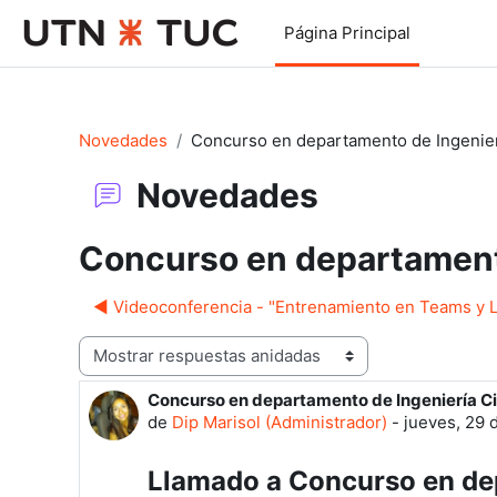
Salta al contenido principal
Página Principal
Novedades
Concurso en departamento de Ingenierí
Novedades
Concurso en departamento
◀︎ Videoconferencia - "Entrenamiento en Teams y 
Mostrar modo
Concurso en departamento de Ingeniería Civ
Número de respuestas: 0
de
Dip Marisol (Administrador)
-
jueves, 29 d
Llamado a Concurso en dep