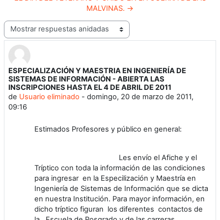
MALVINAS. →
Mostrar modo
ESPECIALIZACIÓN Y MAESTRIA EN INGENIERÍA DE
Número de respuestas: 0
SISTEMAS DE INFORMACIÓN - ABIERTA LAS
INSCRIPCIONES HASTA EL 4 DE ABRIL DE 2011
de
Usuario eliminado
-
domingo, 20 de marzo de 2011,
09:16
Estimados Profesores y público en general:
Les envío el Afiche y el
Tríptico con toda la información de las condiciones
para ingresar en la Especilización y Maestría en
Ingeniería de Sistemas de Información que se dicta
en nuestra Institución. Para mayor información, en
dicho tríptico figuran los diferentes contactos de
la Escuela de Posgrado y de las carreras .