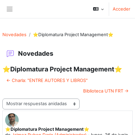
Salta al contenido principal
Acceder
Panel lateral
Novedades
⭐Diplomatura Project Management⭐
Novedades
⭐Diplomatura Project Management⭐
← Charla: "ENTRE AUTORES Y LIBROS"
Biblioteca UTN FRT →
Mostrar modo
⭐Diplomatura Project Management⭐
Número de respuestas: 0
de
Jaimez Ruben Dario (Administrador)
-
lunes, 26 de junio