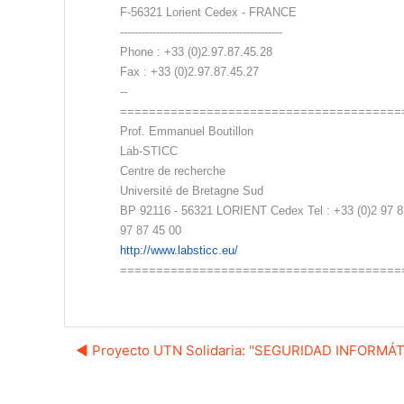
F-56321 Lorient Cedex - FRANCE
---------------------------------------------
Phone : +33 (0)2.97.87.45.28
Fax : +33 (0)2.97.87.45.27
--
=======================================
Prof. Emmanuel Boutillon
Lab-STICC
Centre de recherche
Université de Bretagne Sud
BP 92116 - 56321 LORIENT Cedex Tel : +33 (0)2 97 87
97 87 45 00
http://www.labsticc.eu/
=======================================
◀︎ Proyecto UTN Solidaria: "SEGURIDAD INFORMÁ