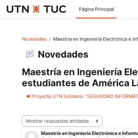
Salta al contenido principal
Página Principal
Novedades
Maestría en Ingeniería Electrónica e 
Novedades
Maestría en Ingeniería Ele
estudiantes de América 
◀︎ Proyecto UTN Solidaria: "SEGURIDAD INFORMÁ
Mostrar modo
Maestría en Ingeniería Electrónica e Infor
Número de respuestas: 0