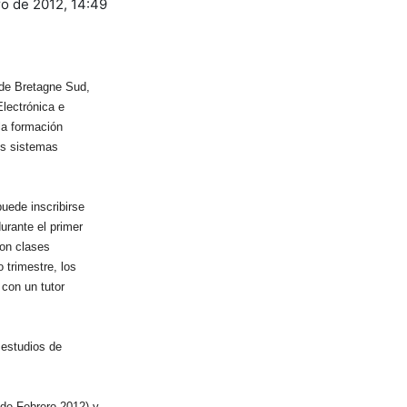
ro de 2012, 14:49
 de Bretagne Sud,
Electrónica e
 la formación
los sistemas
puede inscribirse
urante el primer
con clases
 trimestre, los
con un tutor
 estudios de
 de Febrero 2012) y