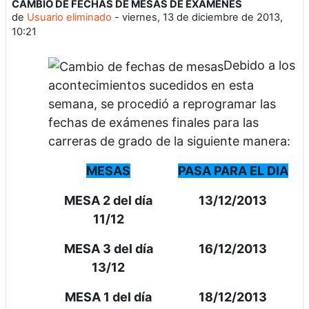
CAMBIO DE FECHAS DE MESAS DE EXAMENES
Número de respuestas: 0
de
Usuario eliminado
-
viernes, 13 de diciembre de 2013,
10:21
Debido a los
acontecimientos sucedidos en esta
semana, se procedió a reprogramar las
fechas de exámenes finales para las
carreras de grado de la siguiente manera:
MESAS
PASA PARA EL DIA
MESA 2 del día
13/12/2013
11/12
MESA 3 del día
16/12/2013
13/12
MESA 1 del día
18/12/2013