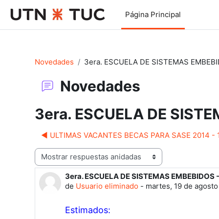
Salta al contenido principal
Página Principal
Novedades
3era. ESCUELA DE SISTEMAS EMBEBIDO
Novedades
3era. ESCUELA DE SISTEM
◀︎ ULTIMAS VACANTES BECAS PARA SASE 2014 - 
Mostrar modo
3era. ESCUELA DE SISTEMAS EMBEBIDOS - 
Número de respuestas: 0
de
Usuario eliminado
-
martes, 19 de agosto
Estimados: