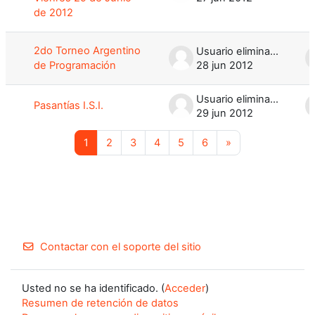
de 2012
2do Torneo Argentino
Usuario eliminado
de Programación
28 jun 2012
Usuario eliminado
Pasantías I.S.I.
29 jun 2012
Página 1
Página 2
Página 3
Página 4
Página 5
Página 6
Siguiente página
1
2
3
4
5
6
»
Contactar con el soporte del sitio
Usted no se ha identificado. (
Acceder
)
Resumen de retención de datos